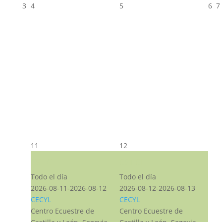
3
4
5
6
7
11
12
CST CJ
CST CJ
Todo el día
Todo el día
2026-08-11-2026-08-12
2026-08-12-2026-08-13
CECYL
CECYL
Centro Ecuestre de
Centro Ecuestre de