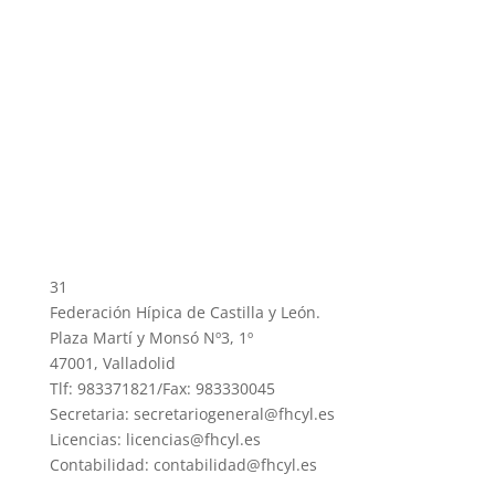
31
Federación Hípica de Castilla y León.
Plaza Martí y Monsó Nº3, 1º
47001, Valladolid
Tlf: 983371821/Fax: 983330045
Secretaria: secretariogeneral@fhcyl.es
Licencias: licencias@fhcyl.es
Contabilidad: contabilidad@fhcyl.es