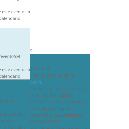
e este evento en
calendario
9
/evento/cvt-
CDN***
Todo el día
e este evento en
2026-08-09-2026-08-10
calendario
CECYL
Centro Ecuestre de Castilla y
León, Segovia, España
6-08-09
Centro Ecuestre de Castilla y
León, Segovia, España
 de Castilla y
https://fhcyl.es/evento/cdn-
 España
50/2026-08-09/
 de Castilla y
Más detalles de este evento en