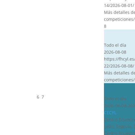
14/2026-08-01/
Más detalles d
competiciones/
8
CVT
Todo el día
2026-08-08
https://fhcyl.es
22/2026-08-08/
Más detalles d
competiciones/
CDN***
6
7
Todo el día
2026-08-08-202
CECYL
Centro Ecuestre
León, Segovia,
Centro Ecuestre