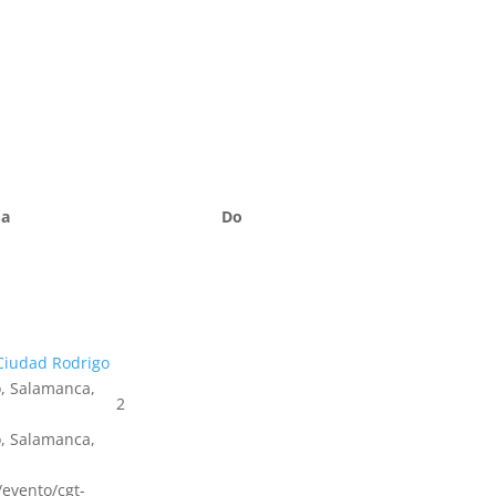
Sa
Do
Ciudad Rodrigo
, Salamanca,
2
, Salamanca,
s/evento/cgt-