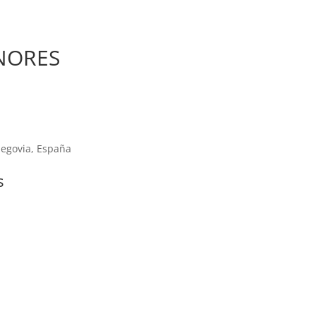
ENORES
 Segovia, España
s