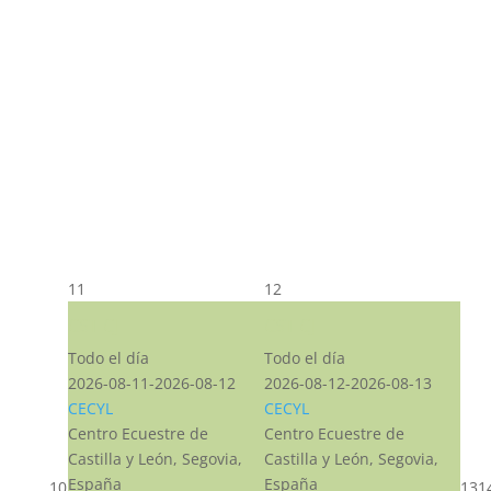
11
12
CST CJ
CST CJ
Todo el día
Todo el día
2026-08-11-2026-08-12
2026-08-12-2026-08-13
CECYL
CECYL
Centro Ecuestre de
Centro Ecuestre de
Castilla y León, Segovia,
Castilla y León, Segovia,
España
España
10
13
1