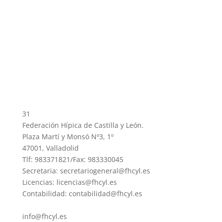
31
Federación Hípica de Castilla y León.
Plaza Martí y Monsó Nº3, 1º
47001, Valladolid
Tlf: 983371821/Fax: 983330045
Secretaria: secretariogeneral@fhcyl.es
Licencias: licencias@fhcyl.es
Contabilidad: contabilidad@fhcyl.es
info@fhcyl.es