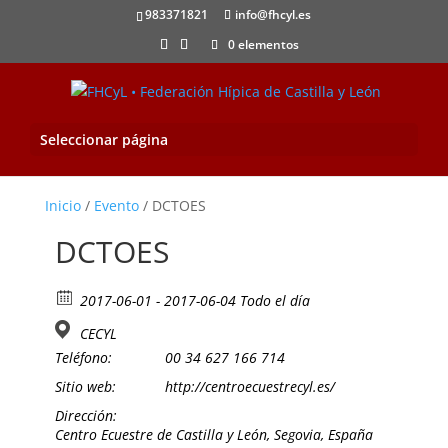
983371821
info@fhcyl.es
0 elementos
Seleccionar página
Inicio
/
Evento
/ DCTOES
DCTOES
2017-06-01 - 2017-06-04 Todo el día
CECYL
Teléfono:
00 34 627 166 714
Sitio web:
http://centroecuestrecyl.es/
Dirección:
Centro Ecuestre de Castilla y León, Segovia, España