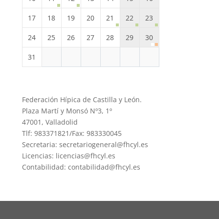
17
18
19
20
21
22
23
24
25
26
27
28
29
30
31
Federación Hípica de Castilla y León.
Plaza Martí y Monsó Nº3, 1º
47001, Valladolid
Tlf: 983371821/Fax: 983330045
Secretaria: secretariogeneral@fhcyl.es
Licencias: licencias@fhcyl.es
Contabilidad: contabilidad@fhcyl.es