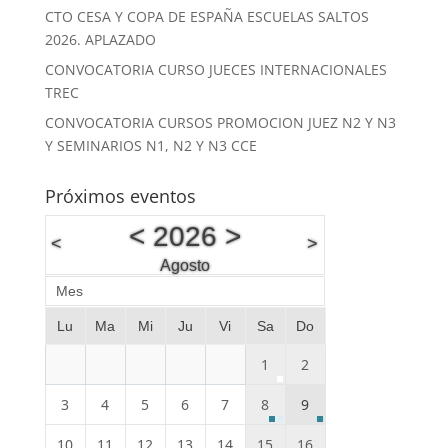
CTO CESA Y COPA DE ESPAÑA ESCUELAS SALTOS
2026. APLAZADO
CONVOCATORIA CURSO JUECES INTERNACIONALES
TREC
CONVOCATORIA CURSOS PROMOCION JUEZ N2 Y N3
Y SEMINARIOS N1, N2 Y N3 CCE
Próximos eventos
<
2026
>
<
>
Agosto
Mes
Lu
Ma
Mi
Ju
Vi
Sa
Do
1
2
3
4
5
6
7
8
9
10
11
12
13
14
15
16