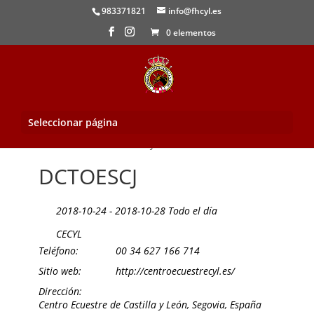
983371821
info@fhcyl.es
0 elementos
Seleccionar página
Inicio
/
Evento
/ DCTOESCJ
DCTOESCJ
2018-10-24 - 2018-10-28 Todo el día
CECYL
Teléfono:
00 34 627 166 714
Sitio web:
http://centroecuestrecyl.es/
Dirección:
Centro Ecuestre de Castilla y León, Segovia, España