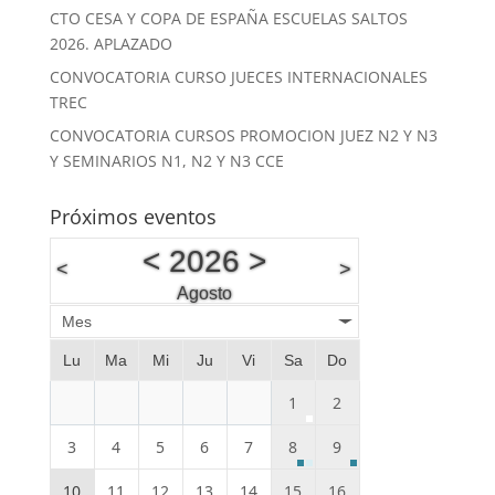
CTO CESA Y COPA DE ESPAÑA ESCUELAS SALTOS
2026. APLAZADO
CONVOCATORIA CURSO JUECES INTERNACIONALES
TREC
CONVOCATORIA CURSOS PROMOCION JUEZ N2 Y N3
Y SEMINARIOS N1, N2 Y N3 CCE
Próximos eventos
<
2026
>
<
>
Agosto
Mes
Lu
Ma
Mi
Ju
Vi
Sa
Do
1
2
3
4
5
6
7
8
9
10
11
12
13
14
15
16