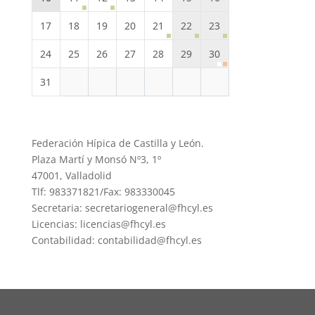
17
18
19
20
21
22
23
24
25
26
27
28
29
30
31
Federación Hípica de Castilla y León.
Plaza Martí y Monsó Nº3, 1º
47001, Valladolid
Tlf: 983371821/Fax: 983330045
Secretaria: secretariogeneral@fhcyl.es
Licencias: licencias@fhcyl.es
Contabilidad: contabilidad@fhcyl.es