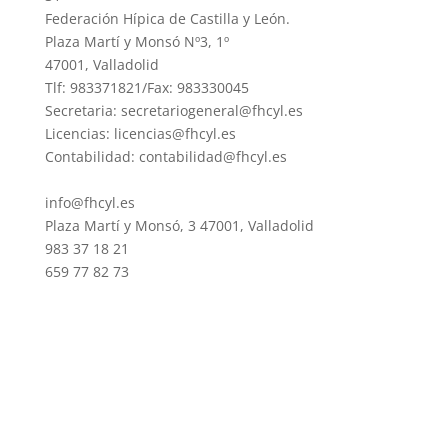
Federación Hípica de Castilla y León.
Plaza Martí y Monsó Nº3, 1º
47001, Valladolid
Tlf: 983371821/Fax: 983330045
Secretaria: secretariogeneral@fhcyl.es
Licencias: licencias@fhcyl.es
Contabilidad: contabilidad@fhcyl.es
info@fhcyl.es
Plaza Martí y Monsó, 3 47001, Valladolid
983 37 18 21
659 77 82 73