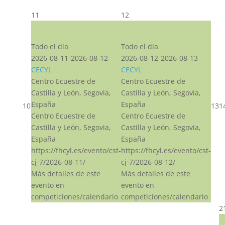
11
12
CST CJ
CST CJ
Todo el día
Todo el día
2026-08-11-2026-08-12
2026-08-12-2026-08-13
CECYL
CECYL
Centro Ecuestre de
Centro Ecuestre de
Castilla y León, Segovia,
Castilla y León, Segovia,
España
España
10
13
1
Centro Ecuestre de
Centro Ecuestre de
Castilla y León, Segovia,
Castilla y León, Segovia,
España
España
https://fhcyl.es/evento/cst-
https://fhcyl.es/evento/cst-
cj-7/2026-08-11/
cj-7/2026-08-12/
Más detalles de este
Más detalles de este
evento en
evento en
competiciones/calendario
competiciones/calendario
2