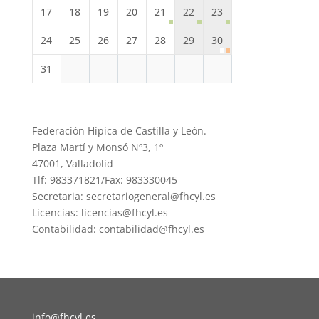
17
18
19
20
21
22
23
24
25
26
27
28
29
30
31
Federación Hípica de Castilla y León.
Plaza Martí y Monsó Nº3, 1º
47001, Valladolid
Tlf: 983371821/Fax: 983330045
Secretaria: secretariogeneral@fhcyl.es
Licencias: licencias@fhcyl.es
Contabilidad: contabilidad@fhcyl.es
info@fhcyl.es