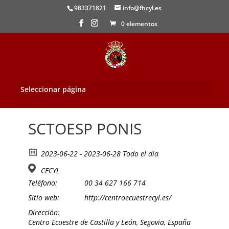
983371821
info@fhcyl.es
0 elementos
Seleccionar página
Inicio
/
Evento
/ SCTOESP PONIS
SCTOESP PONIS
2023-06-22 - 2023-06-28 Todo el día
CECYL
Teléfono:
00 34 627 166 714
Sitio web:
http://centroecuestrecyl.es/
Dirección:
Centro Ecuestre de Castilla y León, Segovia, España