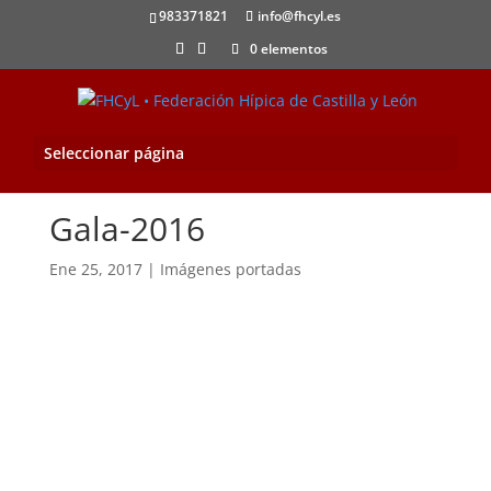
983371821
info@fhcyl.es
0 elementos
Seleccionar página
Gala-2016
Ene 25, 2017
|
Imágenes portadas