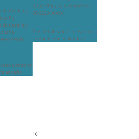
https://fhcyl.es/evento/cdn-
 de Castilla y
50/2026-08-09/
 España
 de Castilla y
Más detalles de este evento en
 España
competiciones/calendario
s/evento/cdn-
e este evento en
calendario
16