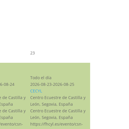
23
CSN***
Todo el día
6-08-24
2026-08-23-2026-08-25
CECYL
 de Castilla y
Centro Ecuestre de Castilla y
 España
León, Segovia, España
 de Castilla y
Centro Ecuestre de Castilla y
 España
León, Segovia, España
s/evento/csn-
https://fhcyl.es/evento/csn-