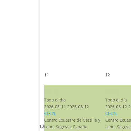
11
12
CST CJ
CST CJ
Todo el día
Todo el día
2026-08-11-2026-08-12
2026-08-12-2
CECYL
CECYL
Centro Ecuestre de Castilla y
Centro Ecuest
10
León, Segovia, España
León, Segovi