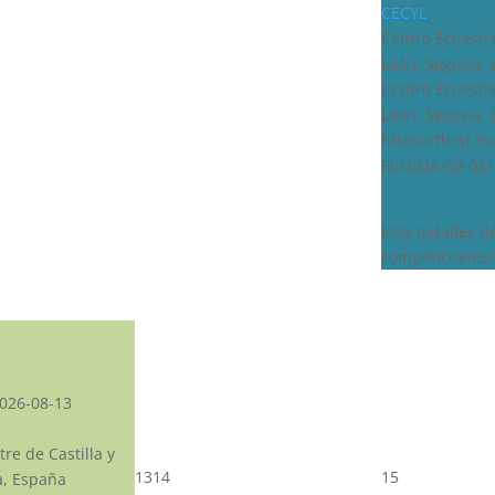
CECYL
Centro Ecuestre
León, Segovia,
Centro Ecuestre
León, Segovia,
https://fhcyl.e
50/2026-08-08/
Más detalles d
competiciones/
026-08-13
re de Castilla y
13
14
15
a, España