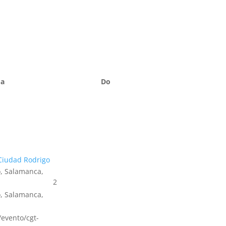
Sa
Do
Ciudad Rodrigo
, Salamanca,
2
, Salamanca,
s/evento/cgt-