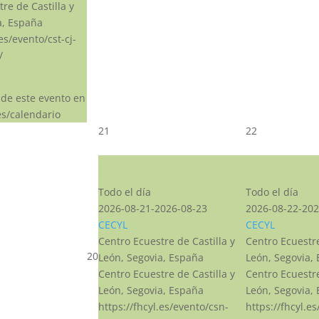
re de Castilla y
a, España
.es/evento/cst-cj-
/
 de este evento en
s/calendario
21
22
CSN***
CSN***
Todo el día
Todo el día
2026-08-21-2026-08-23
2026-08-22-202
CECYL
CECYL
Centro Ecuestre de Castilla y
Centro Ecuestre
20
León, Segovia, España
León, Segovia,
Centro Ecuestre de Castilla y
Centro Ecuestre
León, Segovia, España
León, Segovia,
https://fhcyl.es/evento/csn-
https://fhcyl.e