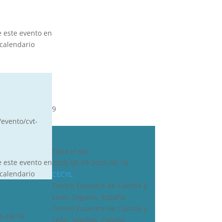
e este evento en
calendario
9
/evento/cvt-
CDN***
Todo el día
e este evento en
2026-08-09-2026-08-10
calendario
CECYL
Centro Ecuestre de Castilla y
León, Segovia, España
Centro Ecuestre de Castilla y
6-08-09
León, Segovia, España