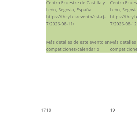
Centro Ecuestre de Castilla y
Centro Ecuest
León, Segovia, España
León, Segovi
https://fhcyl.es/evento/cst-cj-
https://fhcyl
7/2026-08-11/
7/2026-08-12
Más detalles de este evento en
Más detalles
competiciones/calendario
competicione
17
18
19