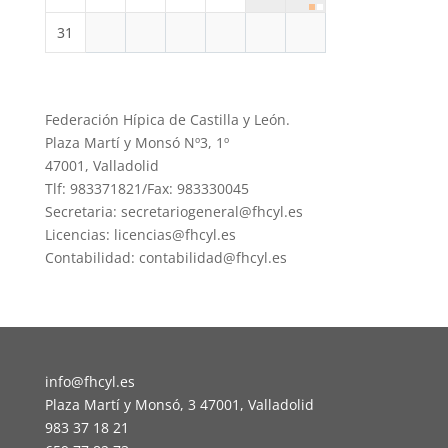
31
Federación Hípica de Castilla y León.
Plaza Martí y Monsó Nº3, 1º
47001, Valladolid
Tlf: 983371821/Fax: 983330045
Secretaria: secretariogeneral@fhcyl.es
Licencias: licencias@fhcyl.es
Contabilidad: contabilidad@fhcyl.es
info@fhcyl.es
Plaza Martí y Monsó, 3 47001, Valladolid
983 37 18 21