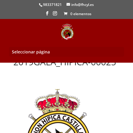
983371821
info@fhcyl.es
0 elementos
Seleccionar página
2019GALA_HIPICA-00025