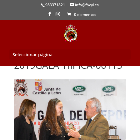
983371821
info@fhcyl.es
0 elementos
Seleccionar página
2019GALA_HIPICA-00115