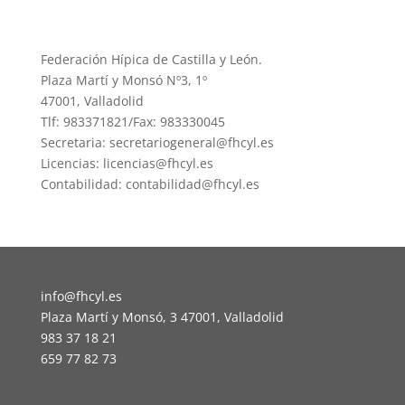
Federación Hípica de Castilla y León.
Plaza Martí y Monsó Nº3, 1º
47001, Valladolid
Tlf: 983371821/Fax: 983330045
Secretaria: secretariogeneral@fhcyl.es
Licencias: licencias@fhcyl.es
Contabilidad: contabilidad@fhcyl.es
info@fhcyl.es
Plaza Martí y Monsó, 3 47001, Valladolid
983 37 18 21
659 77 82 73