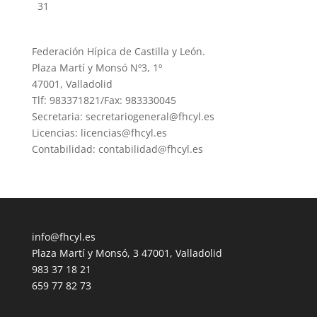
31
Federación Hípica de Castilla y León.
Plaza Martí y Monsó Nº3, 1º
47001, Valladolid
Tlf: 983371821/Fax: 983330045
Secretaria: secretariogeneral@fhcyl.es
Licencias: licencias@fhcyl.es
Contabilidad: contabilidad@fhcyl.es
info@fhcyl.es
Plaza Martí y Monsó, 3 47001, Valladolid
983 37 18 21
659 77 82 73