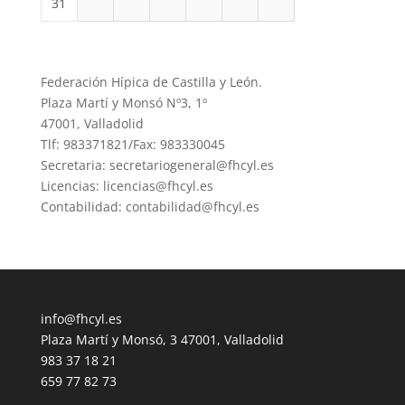
31
Federación Hípica de Castilla y León.
Plaza Martí y Monsó Nº3, 1º
47001, Valladolid
Tlf: 983371821/Fax: 983330045
Secretaria: secretariogeneral@fhcyl.es
Licencias: licencias@fhcyl.es
Contabilidad: contabilidad@fhcyl.es
info@fhcyl.es
Plaza Martí y Monsó, 3 47001, Valladolid
983 37 18 21
659 77 82 73