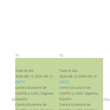
11
12
CST CJ
CST CJ
Todo el día
Todo el día
2026-08-11-2026-08-12
2026-08-12-2026-08-13
CECYL
CECYL
Centro Ecuestre de
Centro Ecuestre de
Castilla y León, Segovia,
Castilla y León, Segovia,
España
España
10
13
1
Centro Ecuestre de
Centro Ecuestre de