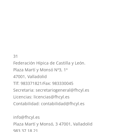
31
Federación Hípica de Castilla y León.
Plaza Martí y Monsó Nº3, 1º
47001, Valladolid
Tlf: 983371821/Fax: 983330045
Secretaria: secretariogeneral@fhcyl.es
Licencias: licencias@fhcyl.es
Contabilidad: contabilidad@fhcyl.es
info@fhcyl.es
Plaza Martí y Monsó, 3 47001, Valladolid
983 37 18 21