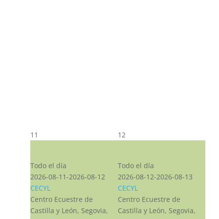
11
12
CST CJ
CST CJ
Todo el día
Todo el día
2026-08-11-2026-08-12
2026-08-12-2026-08-13
CECYL
CECYL
Centro Ecuestre de
Centro Ecuestre de
Castilla y León, Segovia,
Castilla y León, Segovia,