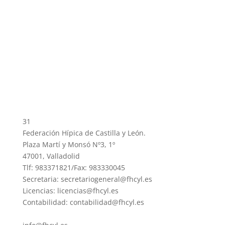
31
Federación Hípica de Castilla y León.
Plaza Martí y Monsó Nº3, 1º
47001, Valladolid
Tlf: 983371821/Fax: 983330045
Secretaria: secretariogeneral@fhcyl.es
Licencias: licencias@fhcyl.es
Contabilidad: contabilidad@fhcyl.es