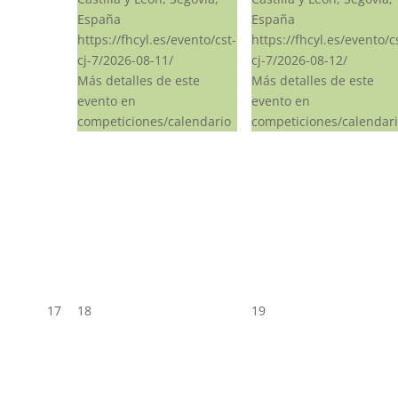
España
España
https://fhcyl.es/evento/cst-
https://fhcyl.es/evento/c
cj-7/2026-08-11/
cj-7/2026-08-12/
Más detalles de este
Más detalles de este
evento en
evento en
competiciones/calendario
competiciones/calendar
17
18
19