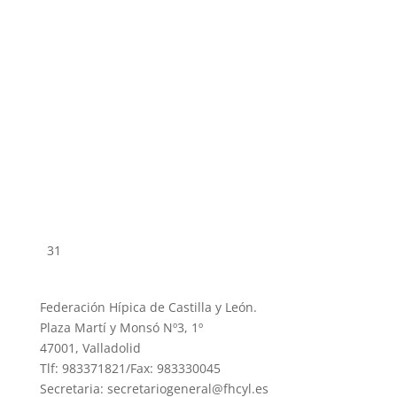
31
Federación Hípica de Castilla y León.
Plaza Martí y Monsó Nº3, 1º
47001, Valladolid
Tlf: 983371821/Fax: 983330045
Secretaria: secretariogeneral@fhcyl.es