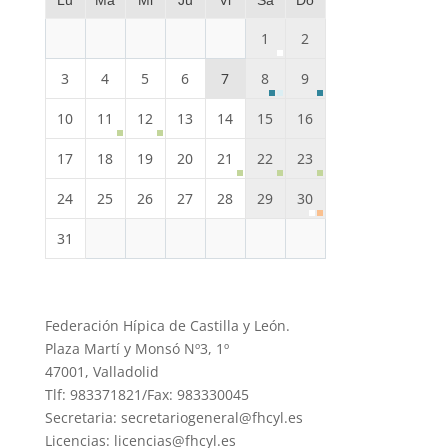
Lu
Ma
Mi
Ju
Vi
Sa
Do
1
2
3
4
5
6
7
8
9
10
11
12
13
14
15
16
17
18
19
20
21
22
23
24
25
26
27
28
29
30
31
Federación Hípica de Castilla y León.
Plaza Martí y Monsó Nº3, 1º
47001, Valladolid
Tlf: 983371821/Fax: 983330045
Secretaria: secretariogeneral@fhcyl.es
Licencias: licencias@fhcyl.es