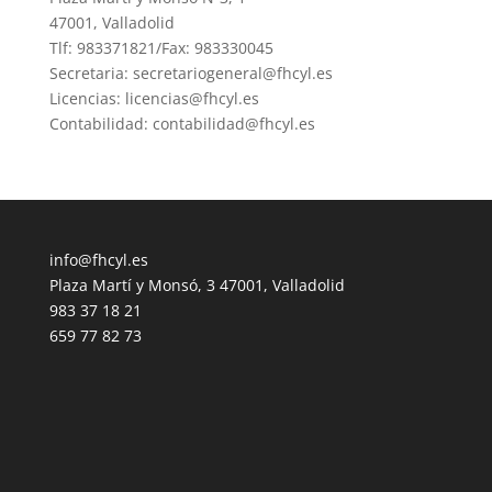
47001, Valladolid
Tlf: 983371821/Fax: 983330045
Secretaria: secretariogeneral@fhcyl.es
Licencias: licencias@fhcyl.es
Contabilidad: contabilidad@fhcyl.es
info@fhcyl.es
Plaza Martí y Monsó, 3 47001, Valladolid
983 37 18 21
659 77 82 73