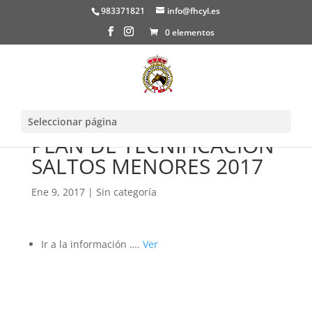
983371821
info@fhcyl.es
0 elementos
Seleccionar página
PLAN DE TECNIFICACIÓN
SALTOS MENORES 2017
Ene 9, 2017
|
Sin categoría
Ir a la información ….
Ver