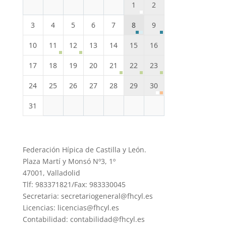
1
2
3
4
5
6
7
8
9
10
11
12
13
14
15
16
17
18
19
20
21
22
23
24
25
26
27
28
29
30
31
Federación Hípica de Castilla y León.
Plaza Martí y Monsó Nº3, 1º
47001, Valladolid
Tlf: 983371821/Fax: 983330045
Secretaria: secretariogeneral@fhcyl.es
Licencias: licencias@fhcyl.es
Contabilidad: contabilidad@fhcyl.es