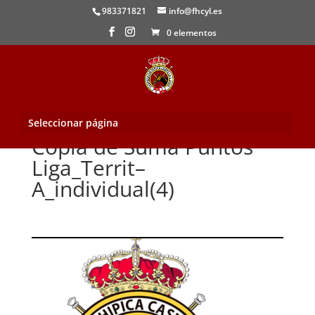
983371821
info@fhcyl.es
0 elementos
Seleccionar página
Copia de Suma Puntos
Liga_Territ–
A_individual(4)