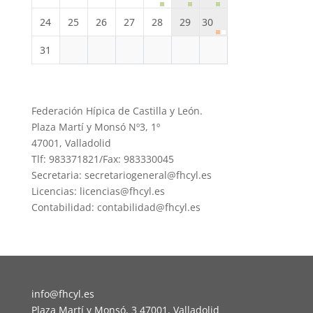
24
25
26
27
28
29
30
31
Federación Hípica de Castilla y León.
Plaza Martí y Monsó Nº3, 1º
47001, Valladolid
Tlf: 983371821/Fax: 983330045
Secretaria: secretariogeneral@fhcyl.es
Licencias: licencias@fhcyl.es
Contabilidad: contabilidad@fhcyl.es
info@fhcyl.es
Plaza Martí y Monsó, 3 47001, Valladolid