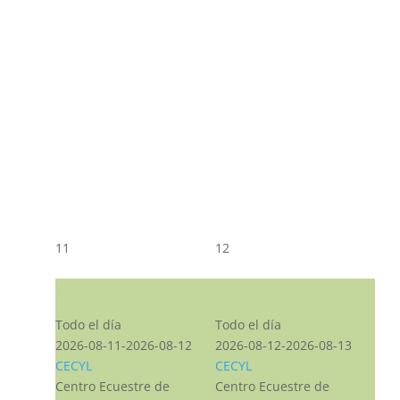
11
12
CST CJ
CST CJ
Todo el día
Todo el día
2026-08-11-2026-08-12
2026-08-12-2026-08-13
CECYL
CECYL
Centro Ecuestre de
Centro Ecuestre de