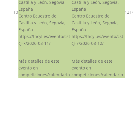
Castilla y León, Segovia,
Castilla y León, Segovia,
España
España
10
13
1
Centro Ecuestre de
Centro Ecuestre de
Castilla y León, Segovia,
Castilla y León, Segovia,
España
España
https://fhcyl.es/evento/cst-
https://fhcyl.es/evento/cst-
cj-7/2026-08-11/
cj-7/2026-08-12/
Más detalles de este
Más detalles de este
evento en
evento en
competiciones/calendario
competiciones/calendario