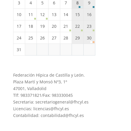
3
4
5
6
7
8
9
10
11
12
13
14
15
16
17
18
19
20
21
22
23
24
25
26
27
28
29
30
31
Federación Hípica de Castilla y León.
Plaza Martí y Monsó Nº3, 1º
47001, Valladolid
Tlf: 983371821/Fax: 983330045
Secretaria: secretariogeneral@fhcyl.es
Licencias: licencias@fhcyl.es
Contabilidad: contabilidad@fhcyl.es