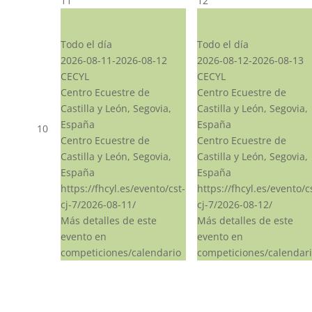
11
12
CST CJ
CST CJ
Todo el día
Todo el día
2026-08-11-2026-08-12
2026-08-12-2026-08-13
CECYL
CECYL
Centro Ecuestre de
Centro Ecuestre de
Castilla y León, Segovia,
Castilla y León, Segovia,
España
España
10
Centro Ecuestre de
Centro Ecuestre de
Castilla y León, Segovia,
Castilla y León, Segovia,
España
España
https://fhcyl.es/evento/cst-
https://fhcyl.es/evento/c
cj-7/2026-08-11/
cj-7/2026-08-12/
Más detalles de este
Más detalles de este
evento en
evento en
competiciones/calendario
competiciones/calendar