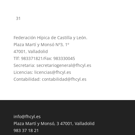
31
Federación Hípica de Castilla y León.
Plaza Martí y Monsó Nº3, 1º
47001, Valladolid
Tlf: 983371821/Fax: 983330045
Secretaria: secretariogeneral@fhcyl.es
Licencias: licencias@fhcyl.es
Contabilidad: contabilidad@fhcyl.es
info@fhcyl.es
Plaza Martí y Monsó, 3 47001, Valladolid
983 37 18 21