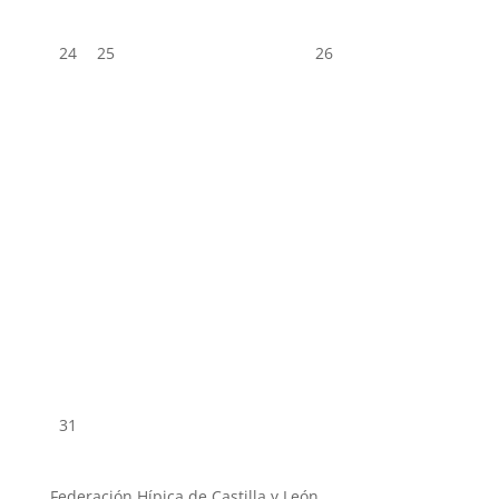
24
25
26
31
Federación Hípica de Castilla y León.