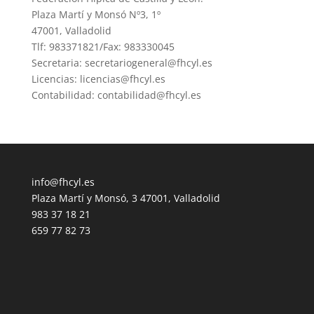
Plaza Martí y Monsó Nº3, 1º
47001, Valladolid
Tlf: 983371821/Fax: 983330045
Secretaria: secretariogeneral@fhcyl.es
Licencias: licencias@fhcyl.es
Contabilidad: contabilidad@fhcyl.es
info@fhcyl.es
Plaza Martí y Monsó, 3 47001, Valladolid
983 37 18 21
659 77 82 73