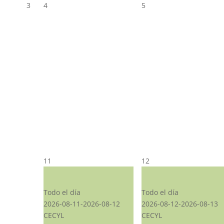
3
4
5
11
12
CST CJ
CST CJ
Todo el día
Todo el día
2026-08-11-2026-08-12
2026-08-12-2026-08-13
CECYL
CECYL