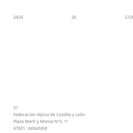
24
25
26
27
2
31
Federación Hípica de Castilla y León.
Plaza Martí y Monsó Nº3, 1º
47001, Valladolid