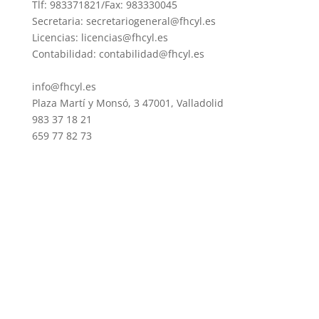
Tlf: 983371821/Fax: 983330045
Secretaria: secretariogeneral@fhcyl.es
Licencias: licencias@fhcyl.es
Contabilidad: contabilidad@fhcyl.es
info@fhcyl.es
Plaza Martí y Monsó, 3 47001, Valladolid
983 37 18 21
659 77 82 73