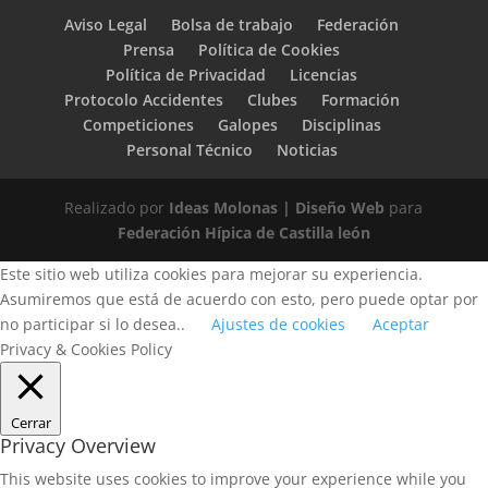
Aviso Legal
Bolsa de trabajo
Federación
Prensa
Política de Cookies
Política de Privacidad
Licencias
Protocolo Accidentes
Clubes
Formación
Competiciones
Galopes
Disciplinas
Personal Técnico
Noticias
Realizado por
Ideas Molonas | Diseño Web
para
Federación Hípica de Castilla león
Este sitio web utiliza cookies para mejorar su experiencia.
Asumiremos que está de acuerdo con esto, pero puede optar por
no participar si lo desea..
Ajustes de cookies
Aceptar
Privacy & Cookies Policy
Cerrar
Privacy Overview
This website uses cookies to improve your experience while you