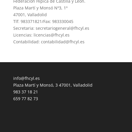
Federación Hípica de Castilla y León.
Plaza Martí y Monsó Nº3, 1º
47001, Valladolid
Tlf: 983371821/Fax: 983330045
Secretaria: secretariogeneral@fhcyl.es
Licencias: licencias@fhcyl.es
Contabilidad: contabilidad@fhcyl.es
info@fhcyl.es
Plaza Martí y Monsó, 3 47001, Valladolid
983 37 18 21
659 77 82 73