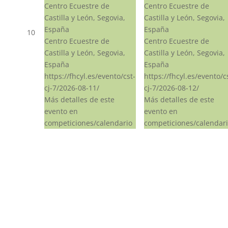
Centro Ecuestre de
Centro Ecuestre de
Castilla y León, Segovia,
Castilla y León, Segovia,
España
España
10
Centro Ecuestre de
Centro Ecuestre de
Castilla y León, Segovia,
Castilla y León, Segovia,
España
España
https://fhcyl.es/evento/cst-
https://fhcyl.es/evento/c
cj-7/2026-08-11/
cj-7/2026-08-12/
Más detalles de este
Más detalles de este
evento en
evento en
competiciones/calendario
competiciones/calendar