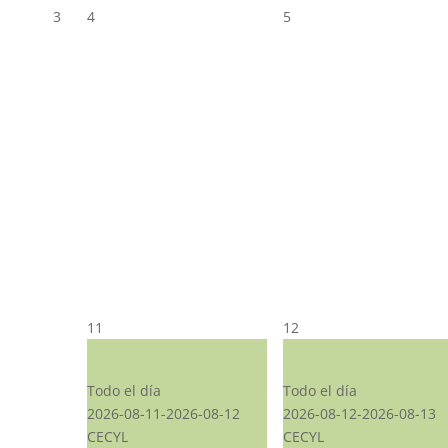
3
4
5
11
12
CST CJ
CST CJ
Todo el día
Todo el día
2026-08-11-2026-08-12
2026-08-12-2026-08-13
CECYL
CECYL