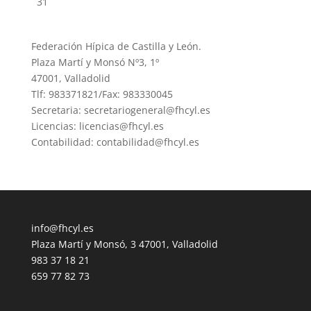
31
Federación Hípica de Castilla y León.
Plaza Martí y Monsó Nº3, 1º
47001, Valladolid
Tlf: 983371821/Fax: 983330045
Secretaria: secretariogeneral@fhcyl.es
Licencias: licencias@fhcyl.es
Contabilidad: contabilidad@fhcyl.es
info@fhcyl.es
Plaza Martí y Monsó, 3 47001, Valladolid
983 37 18 21
659 77 82 73