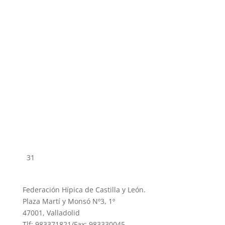
31
Federación Hípica de Castilla y León.
Plaza Martí y Monsó Nº3, 1º
47001, Valladolid
Tlf: 983371821/Fax: 983330045