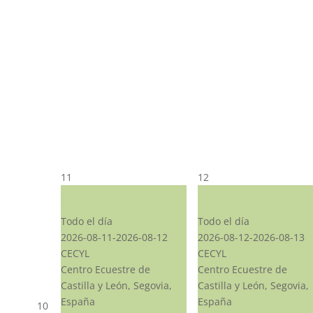
11
12
CST CJ
CST CJ
Todo el día
Todo el día
2026-08-11-2026-08-12
2026-08-12-2026-08-13
CECYL
CECYL
Centro Ecuestre de
Centro Ecuestre de
Castilla y León, Segovia,
Castilla y León, Segovia,
España
España
10