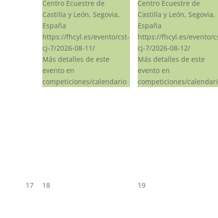
Centro Ecuestre de
Centro Ecuestre de
Castilla y León, Segovia,
Castilla y León, Segovia,
España
España
https://fhcyl.es/evento/cst-
https://fhcyl.es/evento/c
cj-7/2026-08-11/
cj-7/2026-08-12/
Más detalles de este
Más detalles de este
evento en
evento en
competiciones/calendario
competiciones/calendar
17
18
19