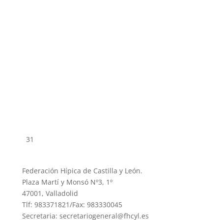
31
Federación Hípica de Castilla y León.
Plaza Martí y Monsó Nº3, 1º
47001, Valladolid
Tlf: 983371821/Fax: 983330045
Secretaria: secretariogeneral@fhcyl.es