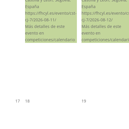
España
España
https://fhcyl.es/evento/cst-
https://fhcyl.es/evento/c
cj-7/2026-08-11/
cj-7/2026-08-12/
Más detalles de este
Más detalles de este
evento en
evento en
competiciones/calendario
competiciones/calendar
17
18
19