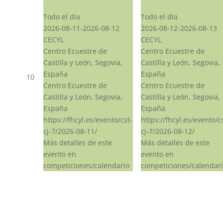
CST CJ
CST CJ
Todo el día
Todo el día
2026-08-11-2026-08-12
2026-08-12-2026-08-13
CECYL
CECYL
Centro Ecuestre de
Centro Ecuestre de
Castilla y León, Segovia,
Castilla y León, Segovia,
España
España
10
Centro Ecuestre de
Centro Ecuestre de
Castilla y León, Segovia,
Castilla y León, Segovia,
España
España
https://fhcyl.es/evento/cst-
https://fhcyl.es/evento/c
cj-7/2026-08-11/
cj-7/2026-08-12/
Más detalles de este
Más detalles de este
evento en
evento en
competiciones/calendario
competiciones/calendar