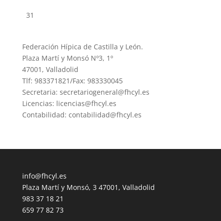
31
Federación Hípica de Castilla y León.
Plaza Martí y Monsó Nº3, 1º
47001, Valladolid
Tlf: 983371821/Fax: 983330045
Secretaria: secretariogeneral@fhcyl.es
Licencias: licencias@fhcyl.es
Contabilidad: contabilidad@fhcyl.es
info@fhcyl.es
Plaza Martí y Monsó, 3 47001, Valladolid
983 37 18 21
659 77 82 73