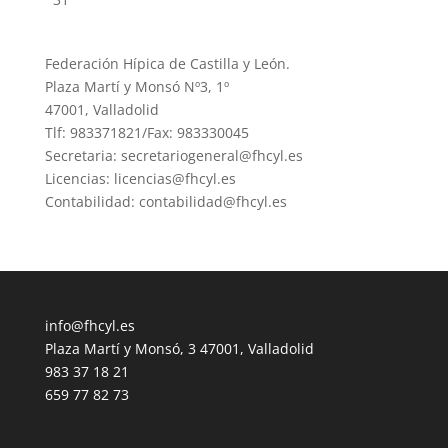
Federación Hípica de Castilla y León.
Plaza Martí y Monsó Nº3, 1º
47001, Valladolid
Tlf: 983371821/Fax: 983330045
Secretaria: secretariogeneral@fhcyl.es
Licencias: licencias@fhcyl.es
Contabilidad: contabilidad@fhcyl.es
info@fhcyl.es
Plaza Martí y Monsó, 3 47001, Valladolid
983 37 18 21
659 77 82 73