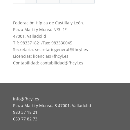
Federación Hípica de Castilla y León.
Plaza Martí y Monsó Nº3, 1º
47001, Valladolid
Tlf: 983371821/Fax: 983330045
Secretaria: secretariogeneral@fhcyl.es
Licencias: licencias@fhcyl.es
Contabilidad: contabilidad@fhcyl.es
info@fhcyl.es
Plaza Martí y Monsó, 3 47001, Valladolid
983 37 18 21
659 77 82 73