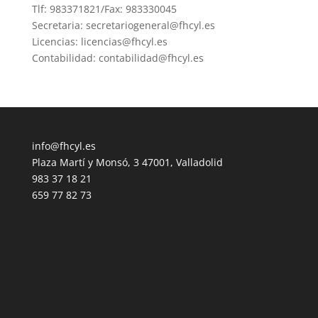
Tlf: 983371821/Fax: 983330045
Secretaria: secretariogeneral@fhcyl.es
Licencias: licencias@fhcyl.es
Contabilidad: contabilidad@fhcyl.es
info@fhcyl.es
Plaza Martí y Monsó, 3 47001, Valladolid
983 37 18 21
659 77 82 73