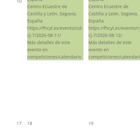
10
Centro Ecuestre de
Centro Ecuestre de
Castilla y León, Segovia,
Castilla y León, Segovia,
España
España
https://fhcyl.es/evento/cst-
https://fhcyl.es/evento/c
cj-7/2026-08-11/
cj-7/2026-08-12/
Más detalles de este
Más detalles de este
evento en
evento en
competiciones/calendario
competiciones/calendar
17
18
19