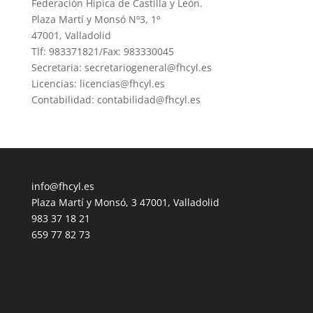
Federación Hípica de Castilla y León.
Plaza Martí y Monsó Nº3, 1º
47001, Valladolid
Tlf: 983371821/Fax: 983330045
Secretaria: secretariogeneral@fhcyl.es
Licencias: licencias@fhcyl.es
Contabilidad: contabilidad@fhcyl.es
info@fhcyl.es
Plaza Martí y Monsó, 3 47001, Valladolid
983 37 18 21
659 77 82 73