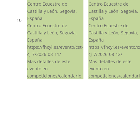
Centro Ecuestre de
Centro Ecuestre de
Castilla y León, Segovia,
Castilla y León, Segovia,
España
España
10
Centro Ecuestre de
Centro Ecuestre de
Castilla y León, Segovia,
Castilla y León, Segovia,
España
España
https://fhcyl.es/evento/cst-
https://fhcyl.es/evento/c
cj-7/2026-08-11/
cj-7/2026-08-12/
Más detalles de este
Más detalles de este
evento en
evento en
competiciones/calendario
competiciones/calendar