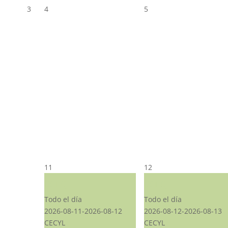
3
4
5
11
12
CST CJ
CST CJ
Todo el día
Todo el día
2026-08-11-2026-08-12
2026-08-12-2026-08-13
CECYL
CECYL