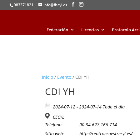
983371821
info@fhcyl.es
Federación
Licencias
Protocolo Acc
Inicio
/
Evento
/ CDI YH
CDI YH
2024-07-12 - 2024-07-14 Todo el día
CECYL
Teléfono:
00 34 627 166 714
Sitio web:
http://centroecuestrecyl.es/