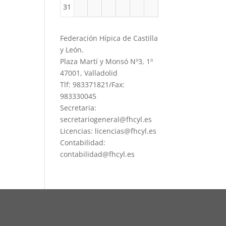
31
Federación Hípica de Castilla
y León.
Plaza Martí y Monsó Nº3, 1º
47001, Valladolid
Tlf: 983371821/Fax:
983330045
Secretaria:
secretariogeneral@fhcyl.es
Licencias: licencias@fhcyl.es
Contabilidad:
contabilidad@fhcyl.es