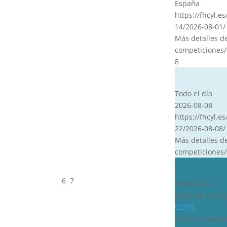
España
https://fhcyl.e
14/2026-08-01/
Más detalles d
competiciones/
8
CVT
Todo el día
2026-08-08
https://fhcyl.es
22/2026-08-08/
Más detalles d
competiciones/
CDN***
6
7
Todo el día
2026-08-08-202
CECYL
Centro Ecuestre