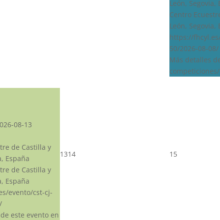
León, Segovia,
Centro Ecuestre
León, Segovia,
https://fhcyl.e
50/2026-08-08/
Más detalles d
competiciones/
026-08-13
re de Castilla y
13
14
15
a, España
re de Castilla y
a, España
.es/evento/cst-cj-
/
 de este evento en