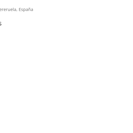
ereruela, España
s