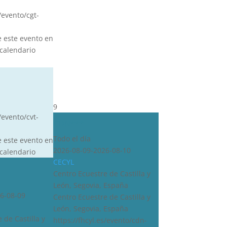
s/evento/cgt-
e este evento en
calendario
9
/evento/cvt-
CDN***
Todo el día
e este evento en
2026-08-09-2026-08-10
calendario
CECYL
Centro Ecuestre de Castilla y
León, Segovia, España
6-08-09
Centro Ecuestre de Castilla y
León, Segovia, España
 de Castilla y
https://fhcyl.es/evento/cdn-