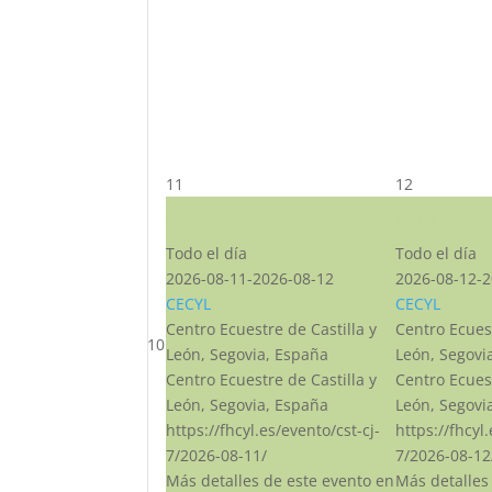
11
12
CST CJ
CST CJ
Todo el día
Todo el día
2026-08-11-2026-08-12
2026-08-12-2
CECYL
CECYL
Centro Ecuestre de Castilla y
Centro Ecuest
10
León, Segovia, España
León, Segovi
Centro Ecuestre de Castilla y
Centro Ecuest
León, Segovia, España
León, Segovi
https://fhcyl.es/evento/cst-cj-
https://fhcyl
7/2026-08-11/
7/2026-08-12
Más detalles de este evento en
Más detalles