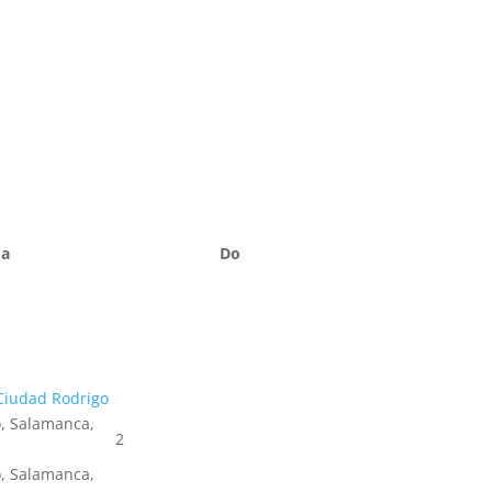
Sa
Do
Ciudad Rodrigo
, Salamanca,
2
, Salamanca,