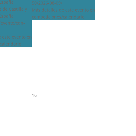
 España
50/2026-08-09/
 de Castilla y
Más detalles de este evento en
 España
competiciones/calendario
s/evento/cdn-
e este evento en
calendario
16