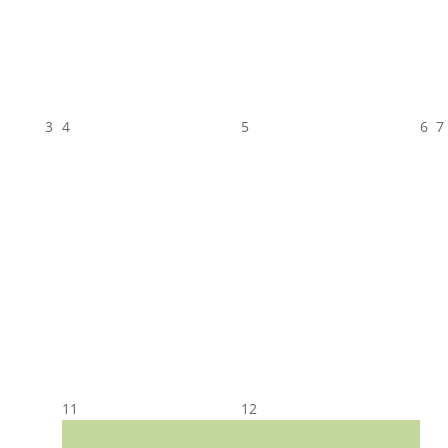
3
4
5
6
7
11
12
CST CJ
CST CJ