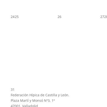
24
25
26
27
2
31
Federación Hípica de Castilla y León.
Plaza Martí y Monsó Nº3, 1º
47001, Valladolid