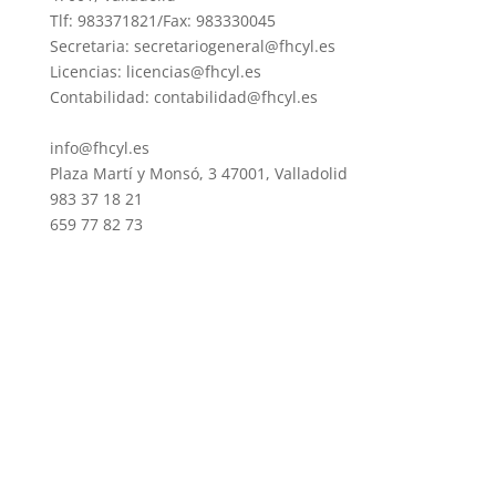
Tlf: 983371821/Fax: 983330045
Secretaria: secretariogeneral@fhcyl.es
Licencias: licencias@fhcyl.es
Contabilidad: contabilidad@fhcyl.es
info@fhcyl.es
Plaza Martí y Monsó, 3 47001, Valladolid
983 37 18 21
659 77 82 73