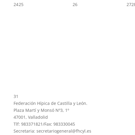
24
25
26
27
2
31
Federación Hípica de Castilla y León.
Plaza Martí y Monsó Nº3, 1º
47001, Valladolid
Tlf: 983371821/Fax: 983330045
Secretaria: secretariogeneral@fhcyl.es