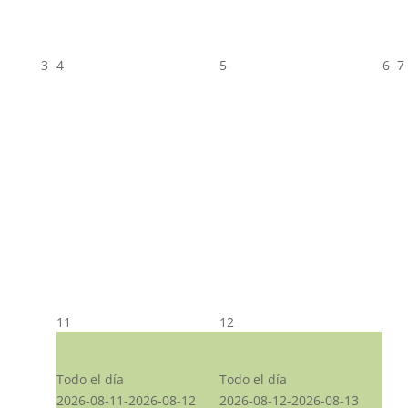
3
4
5
6
7
11
12
CST CJ
CST CJ
Todo el día
Todo el día
2026-08-11-2026-08-12
2026-08-12-2026-08-13