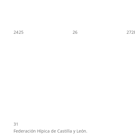
24
25
26
27
2
31
Federación Hípica de Castilla y León.