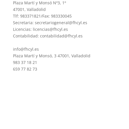
Plaza Martí y Monsó Nº3, 1º
47001, Valladolid
Tlf: 983371821/Fax: 983330045
Secretaria: secretariogeneral@fhcyl.es
Licencias: licencias@fhcyl.es
Contabilidad: contabilidad@fhcyl.es
info@fhcyl.es
Plaza Martí y Monsó, 3 47001, Valladolid
983 37 18 21
659 77 82 73