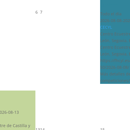
CDN***
6
7
Todo el día
2026-08-08-202
CECYL
Centro Ecuestre
León, Segovia,
Centro Ecuestre
León, Segovia,
https://fhcyl.e
50/2026-08-08/
Más detalles d
competiciones/
026-08-13
re de Castilla y
13
14
15