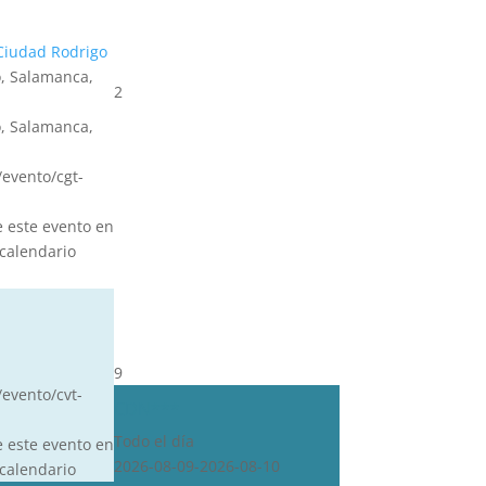
Ciudad Rodrigo
, Salamanca,
2
, Salamanca,
s/evento/cgt-
e este evento en
calendario
9
/evento/cvt-
CDN***
Todo el día
e este evento en
2026-08-09-2026-08-10
calendario