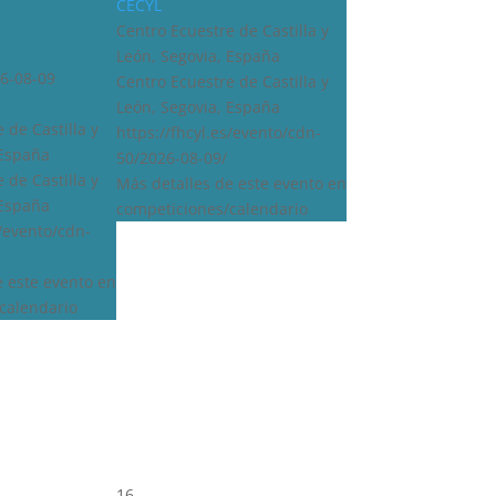
CECYL
Centro Ecuestre de Castilla y
León, Segovia, España
6-08-09
Centro Ecuestre de Castilla y
León, Segovia, España
 de Castilla y
https://fhcyl.es/evento/cdn-
 España
50/2026-08-09/
 de Castilla y
Más detalles de este evento en
 España
competiciones/calendario
s/evento/cdn-
e este evento en
calendario
16