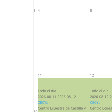
3
4
5
11
12
CST CJ
CST CJ
Todo el día
Todo el día
2026-08-11-2026-08-12
2026-08-12-2
CECYL
CECYL
Centro Ecuestre de Castilla y
Centro Ecuest
10