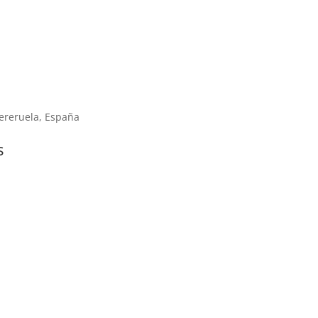
ereruela, España
s