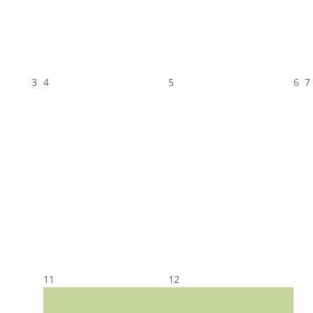
3
4
5
6
7
11
12
CST CJ
CST CJ