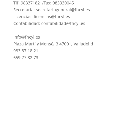
Tlf: 983371821/Fax: 983330045
Secretaria: secretariogeneral@fhcyl.es
Licencias: licencias@fhcyl.es
Contabilidad: contabilidad@fhcyl.es
info@fhcyl.es
Plaza Martí y Monsó, 3 47001, Valladolid
983 37 18 21
659 77 82 73