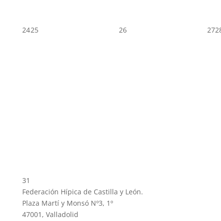
24
25
26
27
2
31
Federación Hípica de Castilla y León.
Plaza Martí y Monsó Nº3, 1º
47001, Valladolid