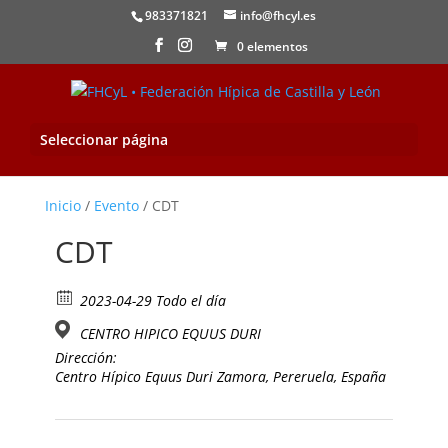
983371821
info@fhcyl.es
0 elementos
Seleccionar página
Inicio
/
Evento
/ CDT
CDT
2023-04-29 Todo el día
CENTRO HIPICO EQUUS DURI
Dirección:
Centro Hípico Equus Duri Zamora, Pereruela, España