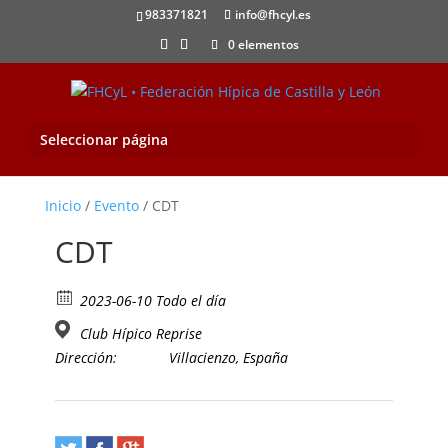
983371821
info@fhcyl.es
0 elementos
Seleccionar página
Inicio
/
Evento
/ CDT
CDT
2023-06-10 Todo el día
Club Hípico Reprise
Dirección:
Villacienzo, España