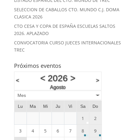
LISTADO ESPAÑOL DEL CTO. MUNDO DE TREC
SELECCION DE CABALLOS CTO. MUNDO C.J. DOMA
CLASICA 2026
CTO CESA Y COPA DE ESPAÑA ESCUELAS SALTOS
2026. APLAZADO
CONVOCATORIA CURSO JUECES INTERNACIONALES
TREC
Próximos eventos
<
2026
>
<
>
Agosto
Mes
Lu
Ma
Mi
Ju
Vi
Sa
Do
1
2
3
4
5
6
7
8
9