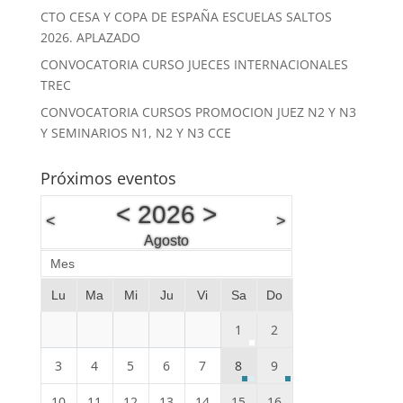
CTO CESA Y COPA DE ESPAÑA ESCUELAS SALTOS
2026. APLAZADO
CONVOCATORIA CURSO JUECES INTERNACIONALES
TREC
CONVOCATORIA CURSOS PROMOCION JUEZ N2 Y N3
Y SEMINARIOS N1, N2 Y N3 CCE
Próximos eventos
<
2026
>
<
>
Agosto
Mes
Lu
Ma
Mi
Ju
Vi
Sa
Do
1
2
3
4
5
6
7
8
9
10
11
12
13
14
15
16