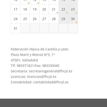
17
18
19
20
21
22
23
24
25
26
27
28
29
30
31
Federación Hípica de Castilla y León.
Plaza Martí y Monsó Nº3, 1º
47001, Valladolid
Tlf: 983371821/Fax: 983330045
Secretaria: secretariogeneral@fhcyl.es
Licencias: licencias@fhcyl.es
Contabilidad: contabilidad@fhcyl.es