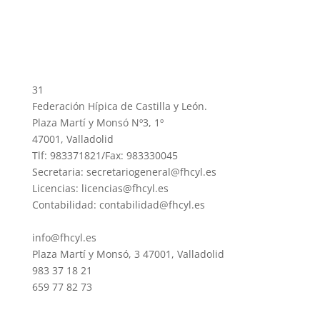
31
Federación Hípica de Castilla y León.
Plaza Martí y Monsó Nº3, 1º
47001, Valladolid
Tlf: 983371821/Fax: 983330045
Secretaria: secretariogeneral@fhcyl.es
Licencias: licencias@fhcyl.es
Contabilidad: contabilidad@fhcyl.es
info@fhcyl.es
Plaza Martí y Monsó, 3 47001, Valladolid
983 37 18 21
659 77 82 73