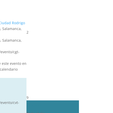
Ciudad Rodrigo
, Salamanca,
2
, Salamanca,
s/evento/cgt-
e este evento en
calendario
9
/evento/cvt-
CDN***