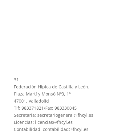
31
Federación Hípica de Castilla y León.
Plaza Martí y Monsó Nº3, 1º
47001, Valladolid
Tlf: 983371821/Fax: 983330045
Secretaria: secretariogeneral@fhcyl.es
Licencias: licencias@fhcyl.es
Contabilidad: contabilidad@fhcyl.es