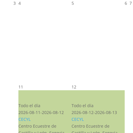
3
4
5
6
7
11
12
CST CJ
CST CJ
Todo el día
Todo el día
2026-08-11-2026-08-12
2026-08-12-2026-08-13
CECYL
CECYL
Centro Ecuestre de
Centro Ecuestre de
Castilla y León, Segovia,
Castilla y León, Segovia,