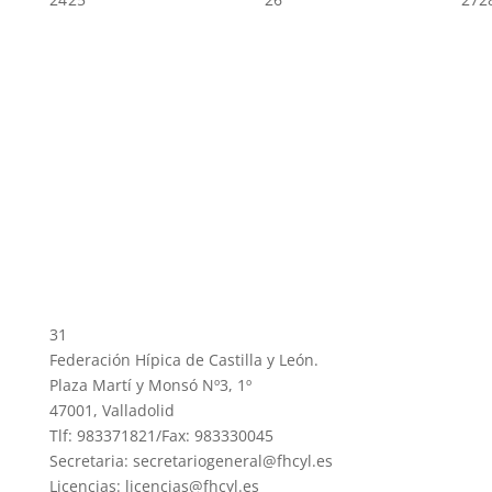
31
Federación Hípica de Castilla y León.
Plaza Martí y Monsó Nº3, 1º
47001, Valladolid
Tlf: 983371821/Fax: 983330045
Secretaria: secretariogeneral@fhcyl.es
Licencias: licencias@fhcyl.es