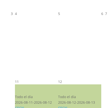
3
4
5
6
7
11
12
CST CJ
CST CJ
Todo el día
Todo el día
2026-08-11-2026-08-12
2026-08-12-2026-08-13
CECYL
CECYL