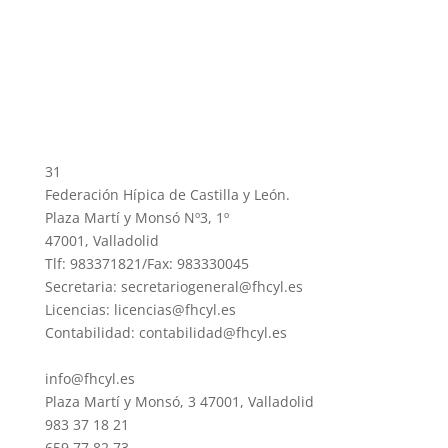
31
Federación Hípica de Castilla y León.
Plaza Martí y Monsó Nº3, 1º
47001, Valladolid
Tlf: 983371821/Fax: 983330045
Secretaria: secretariogeneral@fhcyl.es
Licencias: licencias@fhcyl.es
Contabilidad: contabilidad@fhcyl.es
info@fhcyl.es
Plaza Martí y Monsó, 3 47001, Valladolid
983 37 18 21
659 77 82 73