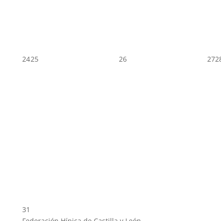
24
25
26
27
2
31
Federación Hípica de Castilla y León.