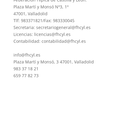
Plaza Martí y Monsó Nº3, 1º
47001, Valladolid
Tlf: 983371821/Fax: 983330045
Secretaria: secretariogeneral@fhcyl.es
Licencias: licencias@fhcyl.es
Contabilidad: contabilidad@fhcyl.es
info@fhcyl.es
Plaza Martí y Monsó, 3 47001, Valladolid
983 37 18 21
659 77 82 73